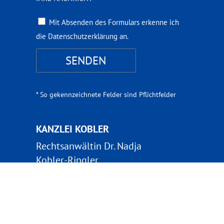
Mit Absenden des Formulars erkenne ich
die Datenschutzerklärung an.
* So gekennzeichnete Felder sind Pflichtfelder
KANZLEI KOBLER
Rechtsanwältin Dr. Nadja
Kobler-Ringler
Auf dem Köllenhof 4
53343 Wachtberg-Ließem
Tel.: 0228 / 886 41 42